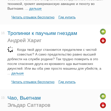
техникой, громят американскую авиацию и пехоту во
Вьетнаме.
...
дальше
Читать отрывок бесплатно
Где купить
Тропинки к паучьим гнездам
18.
Андрей Хариг
Когда твой друг становится предателем с чистой
совестью? А само предательство равно высшей
доблести на службе родине? Так трудно поверить в это
после спасения друга из кровавого ада вьетнамских
джунглей. Или вы оба уже просто машины для убийств, а
...
дальше
Читать отрывок бесплатно
Где купить
Чао, Вьетнам
19.
Эльдар Саттаров