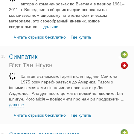
автора о командировках во Вьетнам в период 1961–
2011 гг. Вошедшие в сборник очерки основаны на
малоизвестном широкому читателю фактическом
материале, это своеобразный дневник, живое
свидетельство
...
дальше
Читать отрывок бесплатно
Где купить
Симпатик
15.
В’єт Тан Нґуєн
Капітан в’єтнамської армії після падіння Сайгона
1975 року перебирається до Америки. Разом з
іншими земляками він починає нове життя у Лос-
Анджелесі. Але для нього це життя подвійне, дволике. Він
шпигун. Його місія – повідомити про наміри продовжити
...
дальше
Читать отрывок бесплатно
Где купить