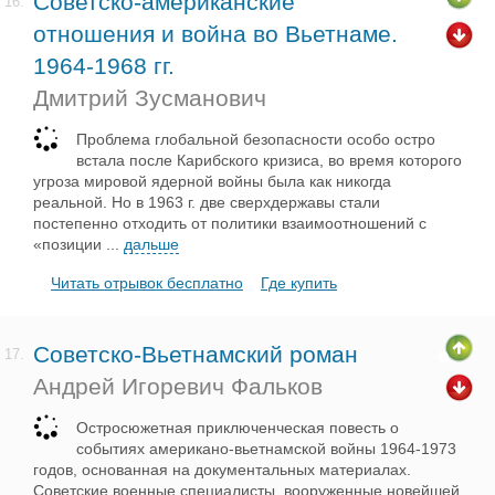
Советско-американские
16.
отношения и война во Вьетнаме.
1964-1968 гг.
Дмитрий Зусманович
Проблема глобальной безопасности особо остро
встала после Карибского кризиса, во время которого
угроза мировой ядерной войны была как никогда
реальной. Но в 1963 г. две сверхдержавы стали
постепенно отходить от политики взаимоотношений с
«позиции
...
дальше
Читать отрывок бесплатно
Где купить
Советско-Вьетнамский роман
17.
Андрей Игоревич Фальков
Остросюжетная приключенческая повесть о
событиях американо-вьетнамской войны 1964-1973
годов, основанная на документальных материалах.
Советские военные специалисты, вооруженные новейшей