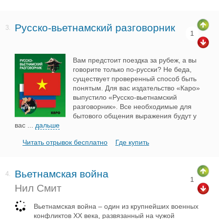
Русско-вьетнамский разговорник
3.
1
Вам предстоит поездка за рубеж, а вы
говорите только по-русски? Не беда,
существует проверенный способ быть
понятым. Для вас издательство «Каро»
выпустило «Русско-вьетнамский
разговорник». Все необходимые для
бытового общения выражения будут у
вас
...
дальше
Читать отрывок бесплатно
Где купить
Вьетнамская война
4.
1
Нил Смит
Вьетнамская война – один из крупнейших военных
конфликтов XX века, развязанный на чужой