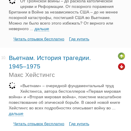
От Троянской войны – до раскола католической
церкви и Реформации. От позорного поражения
Британии в Войне за независимость США – до не менее
позорной катастрофы, постигшей США во Вьетнаме.
Можно ли было всего этого избежать? От верного или
неверного
...
дальше
Читать отрывок бесплатно
Где купить
Вьетнам. История трагедии.
10.
1945–1975
Макс Хейстингс
«Вьетнам» – очередной фундаментальный труд
Хейстингса, автора бестселлеров «Первая мировая
война» и «Вторая мировая война», поистине масштабное
повествование об эпической борьбе. В своей новой книге
Хейстингс во всех подробностях описывает войну во
...
дальше
Читать отрывок бесплатно
Где купить