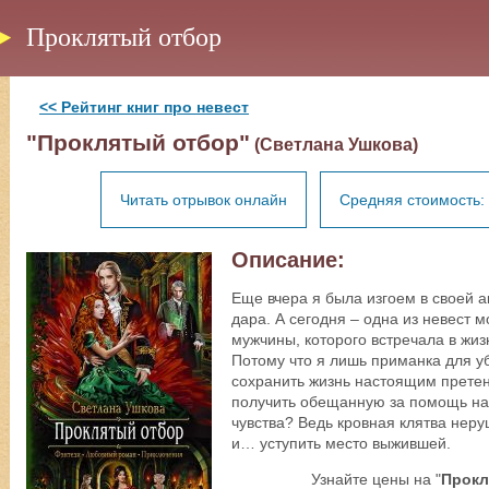
Проклятый отбор
<< Рейтинг книг про невест
"Проклятый отбор"
(Светлана Ушкова)
Читать отрывок онлайн
Средняя стоимость: 
Описание:
Еще вчера я была изгоем в своей а
дара. А сегодня – одна из невест 
мужчины, которого встречала в жиз
Потому что я лишь приманка для у
сохранить жизнь настоящим претен
получить обещанную за помощь наг
чувства? Ведь кровная клятва нер
и… уступить место выжившей.
Узнайте цены на "
Прокл