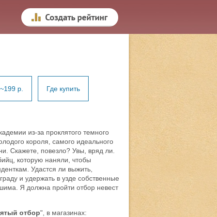
~199 р.
Где купить
кадемии из-за проклятого темного
молодого короля, самого идеального
ни. Скажете, повезло? Увы, вряд ли.
бийц, которую наняли, чтобы
денткам. Удастся ли выжить,
раду и удержать в узде собственные
ушима. Я должна пройти отбор невест
ятый отбор
", в магазинах: