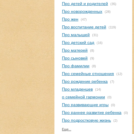
Про детей и родителей
(35)
Про новорожденных
(28)
Про жен
(47)
Про воспитание детей
(119)
Про малышей
(31)
Про детский сад
(16)
Про матерей
(8)
Про сыновей
(9)
Про фамилии
(8)
Про семейные отношения
(12)
Про рождение ребенка
(7)
Про младенцев
(14)
о семейной гармонии
(0)
Про развивающие игры
(0)
Про раннее развитие ребенка
(0)
Про подростковую жизнь
(2)
Еще...