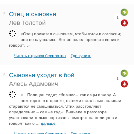
Отец и сыновья
5.
1
Лев Толстой
«Отец приказал сыновьям, чтобы жили в согласии;
они не слушались. Вот он велел принести веник и
говорит…»
Читать отрывок бесплатно
Где купить
Сыновья уходят в бой
6.
1
Алесь Адамович
«…Полицаи сидят, сбившись, как овцы в жару. А
некоторые в сторонке, с этими остальные полицаи
стараются не смешиваться. Этих расстреляют
определенно – самые гады. Вначале в разговоре
участвовали только партизаны: смотрят на полицаев и
говорят как о
...
дальше
Читать отрывок бесплатно
Где купить