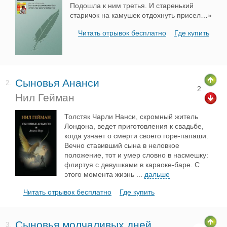
Подошла к ним третья. И старенький
старичок на камушек отдохнуть присел…»
Читать отрывок бесплатно
Где купить
Сыновья Ананси
2.
2
Нил Гейман
Толстяк Чарли Нанси, скромный житель
Лондона, ведет приготовления к свадьбе,
когда узнает о смерти своего горе-папаши.
Вечно ставивший сына в неловкое
положение, тот и умер словно в насмешку:
флиртуя с девушками в караоке-баре. С
этого момента жизнь
...
дальше
Читать отрывок бесплатно
Где купить
Сыновья молчаливых дней
3.