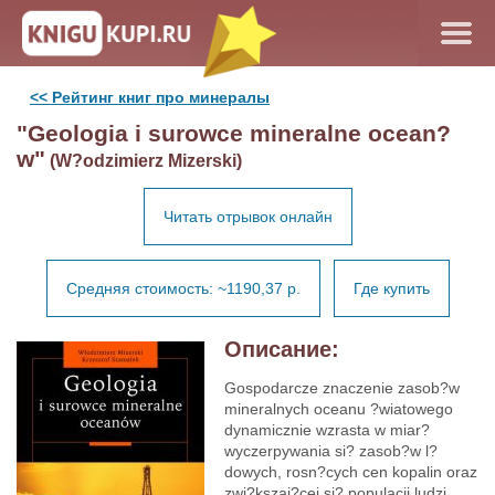
<< Рейтинг книг про минералы
"Geologia i surowce mineralne ocean?
w"
(W?odzimierz Mizerski)
Читать отрывок онлайн
Средняя стоимость: ~1190,37 р.
Где купить
Описание:
Gospodarcze znaczenie zasob?w
mineralnych oceanu ?wiatowego
dynamicznie wzrasta w miar?
wyczerpywania si? zasob?w l?
dowych, rosn?cych cen kopalin oraz
zwi?kszaj?cej si? populacji ludzi.