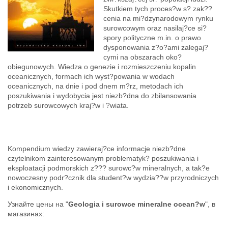
Skutkiem tych proces?w s? zak??
cenia na mi?dzynarodowym rynku
surowcowym oraz nasilaj?ce si?
spory polityczne m.in. o prawo
dysponowania z?o?ami zalegaj?
cymi na obszarach oko?
obiegunowych. Wiedza o genezie i rozmieszczeniu kopalin
oceanicznych, formach ich wyst?powania w wodach
oceanicznych, na dnie i pod dnem m?rz, metodach ich
poszukiwania i wydobycia jest niezb?dna do zbilansowania
potrzeb surowcowych kraj?w i ?wiata.
Kompendium wiedzy zawieraj?ce informacje niezb?dne
czytelnikom zainteresowanym problematyk? poszukiwania i
eksploatacji podmorskich z??? surowc?w mineralnych, a tak?e
nowoczesny podr?cznik dla student?w wydzia??w przyrodniczych
i ekonomicznych.
Узнайте цены на "
Geologia i surowce mineralne ocean?w
", в
магазинах: