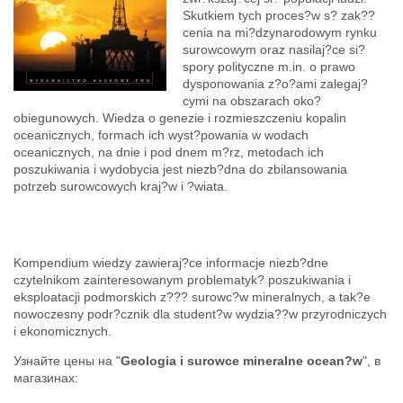
Skutkiem tych proces?w s? zak??
cenia na mi?dzynarodowym rynku
surowcowym oraz nasilaj?ce si?
spory polityczne m.in. o prawo
dysponowania z?o?ami zalegaj?
cymi na obszarach oko?
obiegunowych. Wiedza o genezie i rozmieszczeniu kopalin
oceanicznych, formach ich wyst?powania w wodach
oceanicznych, na dnie i pod dnem m?rz, metodach ich
poszukiwania i wydobycia jest niezb?dna do zbilansowania
potrzeb surowcowych kraj?w i ?wiata.
Kompendium wiedzy zawieraj?ce informacje niezb?dne
czytelnikom zainteresowanym problematyk? poszukiwania i
eksploatacji podmorskich z??? surowc?w mineralnych, a tak?e
nowoczesny podr?cznik dla student?w wydzia??w przyrodniczych
i ekonomicznych.
Узнайте цены на "
Geologia i surowce mineralne ocean?w
", в
магазинах: