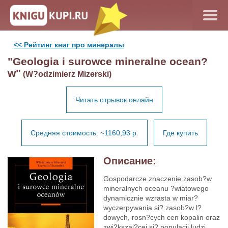
<< Рейтинг книг про минералы
"Geologia i surowce mineralne ocean?
w"
(W?odzimierz Mizerski)
Читать отрывок онлайн
Средняя стоимость: ~1160,93 р.
Где купить
Описание:
Gospodarcze znaczenie zasob?w
mineralnych oceanu ?wiatowego
dynamicznie wzrasta w miar?
wyczerpywania si? zasob?w l?
dowych, rosn?cych cen kopalin oraz
zwi?kszaj?cej si? populacji ludzi.