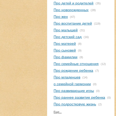
Про детей и родителей
(35)
Про новорожденных
(28)
Про жен
(47)
Про воспитание детей
(119)
Про малышей
(31)
Про детский сад
(16)
Про матерей
(8)
Про сыновей
(9)
Про фамилии
(8)
Про семейные отношения
(12)
Про рождение ребенка
(7)
Про младенцев
(14)
о семейной гармонии
(0)
Про развивающие игры
(0)
Про раннее развитие ребенка
(0)
Про подростковую жизнь
(2)
Еще...