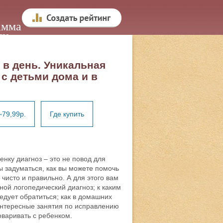
амма
ду
 в день. Уникальная
с детьми дома и в
~79,99р.
Где купить
нку диагноз – это не повод для
бы задуматься, как вы можете помочь
чисто и правильно. А для этого вам
иной логопедический диагноз; к каким
едует обратиться; как в домашних
интересные занятия по исправлению
оваривать с ребенком.