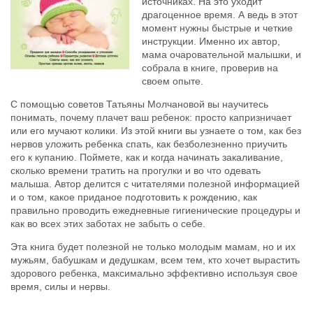
источниках. На это уходит
драгоценное время. А ведь в этот
момент нужны быстрые и четкие
инструкции. Именно их автор,
мама очаровательной малышки, и
собрала в книге, проверив на
своем опыте.
С помощью советов Татьяны Молчановой вы научитесь
понимать, почему плачет ваш ребенок: просто капризничает
или его мучают колики. Из этой книги вы узнаете о том, как без
нервов уложить ребенка спать, как безболезненно приучить
его к купанию. Поймете, как и когда начинать закаливание,
сколько времени тратить на прогулки и во что одевать
малыша. Автор делится с читателями полезной информацией
и о том, какое приданое подготовить к рождению, как
правильно проводить ежедневные гигиенические процедуры и
как во всех этих заботах не забыть о себе.
Эта книга будет полезной не только молодым мамам, но и их
мужьям, бабушкам и дедушкам, всем тем, кто хочет вырастить
здорового ребенка, максимально эффективно используя свое
время, силы и нервы.