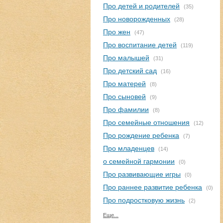
Про детей и родителей
(35)
Про новорожденных
(28)
Про жен
(47)
Про воспитание детей
(119)
Про малышей
(31)
Про детский сад
(16)
Про матерей
(8)
Про сыновей
(9)
Про фамилии
(8)
Про семейные отношения
(12)
Про рождение ребенка
(7)
Про младенцев
(14)
о семейной гармонии
(0)
Про развивающие игры
(0)
Про раннее развитие ребенка
(0)
Про подростковую жизнь
(2)
Еще...