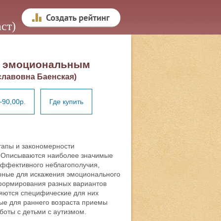
ст)
м эмоциональным
славовна Баенская)
~90,00р.
Где купить
тапы и закономерности
. Описываются наиболее значимые
аффективного неблагополучия,
ерные для искажения эмоционального
 формирования разных вариантов
ляются специфические для них
ые для раннего возраста приемы
боты с детьми с аутизмом.