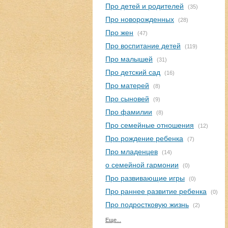
Про детей и родителей
(35)
Про новорожденных
(28)
Про жен
(47)
Про воспитание детей
(119)
Про малышей
(31)
Про детский сад
(16)
Про матерей
(8)
Про сыновей
(9)
Про фамилии
(8)
Про семейные отношения
(12)
Про рождение ребенка
(7)
Про младенцев
(14)
о семейной гармонии
(0)
Про развивающие игры
(0)
Про раннее развитие ребенка
(0)
Про подростковую жизнь
(2)
Еще...