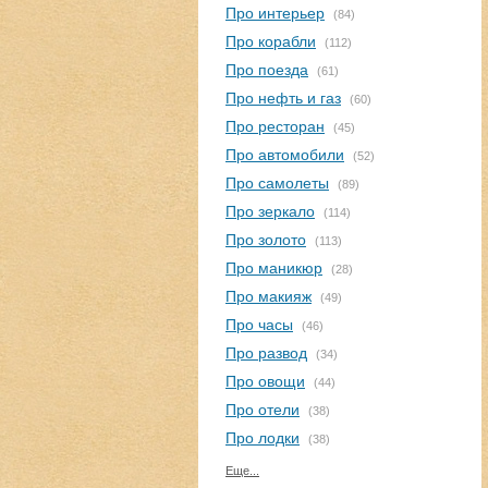
Про интерьер
(84)
Про корабли
(112)
Про поезда
(61)
Про нефть и газ
(60)
Про ресторан
(45)
Про автомобили
(52)
Про самолеты
(89)
Про зеркало
(114)
Про золото
(113)
Про маникюр
(28)
Про макияж
(49)
Про часы
(46)
Про развод
(34)
Про овощи
(44)
Про отели
(38)
Про лодки
(38)
Еще...