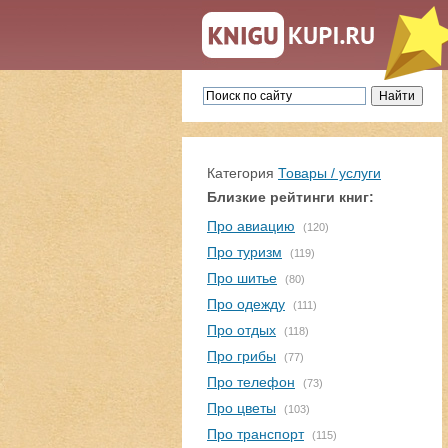
Категория
Товары / услуги
Близкие рейтинги книг:
Про авиацию
(120)
Про туризм
(119)
Про шитье
(80)
Про одежду
(111)
Про отдых
(118)
Про грибы
(77)
Про телефон
(73)
Про цветы
(103)
Про транспорт
(115)