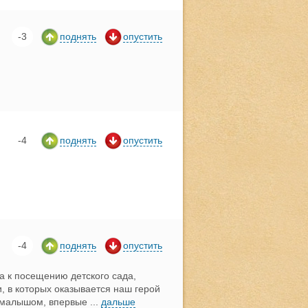
-3
поднять
опустить
-4
поднять
опустить
-4
поднять
опустить
а к посещению детского сада,
, в которых оказывается наш герой
м малышом, впервые
...
дальше