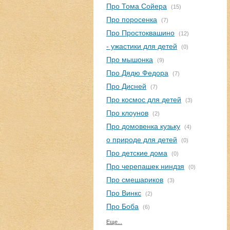
Про Тома Сойера
(15)
Про поросенка
(7)
Про Простоквашино
(12)
- ужастики для детей
(0)
Про мышонка
(9)
Про Дядю Федора
(7)
Про Дисней
(7)
Про космос для детей
(3)
Про клоунов
(2)
Про домовенка кузьку
(4)
о природе для детей
(0)
Про детские дома
(0)
Про черепашек ниндзя
(0)
Про смешариков
(3)
Про Винкс
(2)
Про Боба
(6)
Еще...