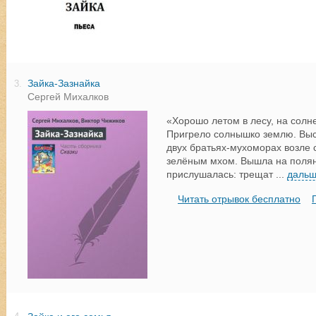
Зайка-Зазнайка
3.
Сергей Михалков
«Хорошо летом в лесу, на солн
Пригрело солнышко землю. Высо
двух братьях-мухоморах возле 
зелёным мхом. Вышла на полян
прислушалась: трещат
...
даль
Читать отрывок бесплатно