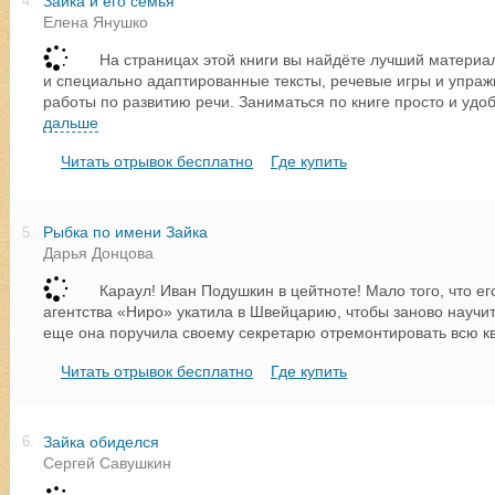
Зайка и его семья
4.
Елена Янушко
На страницах этой книги вы найдёте лучший материал
и специально адаптированные тексты, речевые игры и упра
работы по развитию речи. Заниматься по книге просто и удо
дальше
Читать отрывок бесплатно
Где купить
Рыбка по имени Зайка
5.
Дарья Донцова
Караул! Иван Подушкин в цейтноте! Мало того, что ег
агентства «Ниро» укатила в Швейцарию, чтобы заново научит
еще она поручила своему секретарю отремонтировать всю кв
Читать отрывок бесплатно
Где купить
Зайка обиделся
6.
Сергей Савушкин