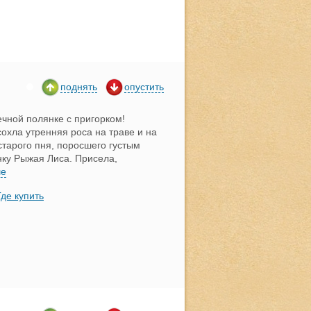
поднять
опустить
ечной полянке с пригорком!
хла утренняя роса на траве и на
старого пня, поросшего густым
ку Рыжая Лиса. Присела,
ше
Где купить