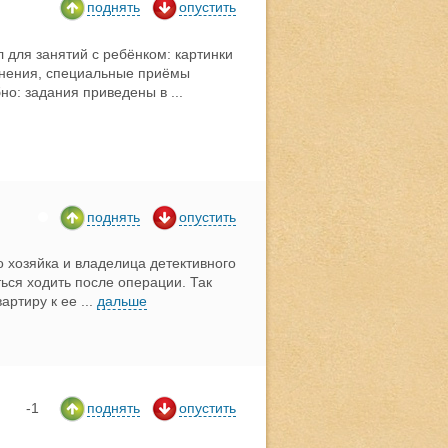
поднять
опустить
 для занятий с ребёнком: картинки
жнения, специальные приёмы
бно: задания приведены в
...
поднять
опустить
о хозяйка и владелица детективного
ься ходить после операции. Так
артиру к ее
...
дальше
-1
поднять
опустить