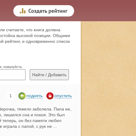
ли считаете, что книга должна
 достойна высокой позиции. Общими
й рейтинг, и одновременно список
е, пожалуйста.
1
поднять
опустить
Верочка, тяжело заболела. Папа ее,
х, лишился сна и покоя. Это был
й теперь, он без памяти любил
е играла с папой, с рук не
...