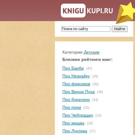
Категория
Детские
Близкие рейтинги книг:
Про Барби
(47)
Про Незнайку
(25)
Про фиксиков
(30)
Про Винни Пуха
(36)
Про буратино
(14)
Про пони
(22)
Про Чебурашку
(13)
Про мишек
(19)
Про Лунтика
(17)