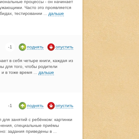
циональные процессы - он начинает
кружающими. Часто это проявляется
бидах, тестировании
...
дальше
-1
поднять
опустить
ет в себя четыре книги, каждая из
ны для того, чтобы родители
 и в тоже время
...
дальше
-1
поднять
опустить
 для занятий с ребёнком: картинки
жнения, специальные приёмы
бно: задания приведены в
...