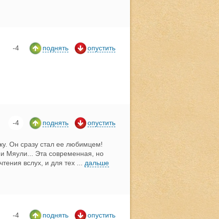
-4
поднять
опустить
-4
поднять
опустить
у. Он сразу стал ее любимцем!
и Мяули... Эта современная, но
чтения вслух, и для тех
...
дальше
-4
поднять
опустить