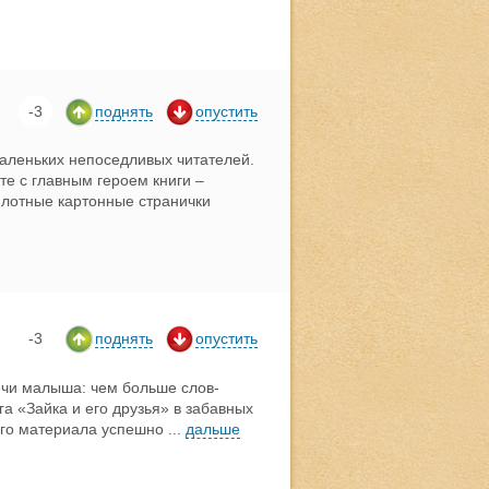
-3
поднять
опустить
аленьких непоседливых читателей.
те с главным героем книги –
Плотные картонные странички
-3
поднять
опустить
ечи малыша: чем больше слов-
га «Зайка и его друзья» в забавных
ого материала успешно
...
дальше