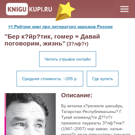
<< Рейтинг книг про литературу народов России
"Бер к?йр?тик, гомер = Давай
поговорим, жизнь"
(З?лф?т)
Читать отрывок онлайн
Средняя стоимость: ~205 р.
Где купить
Описание:
Бу китапка к?ренекле шагыйрь,
Татарстан Республикасыны? Г.
Тукай исеменд?ге Д??л?т
премиясе лауреаты З?лф?тне?
(1947–2007) чор-заман, халык-
милл?т, кеше язмышлары турында