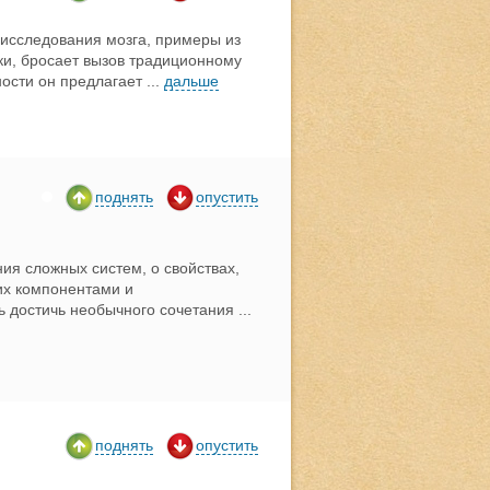
исследования мозга, примеры из
ики, бросает вызов традиционному
ности он предлагает
...
дальше
поднять
опустить
ия сложных систем, о свойствах,
их компонентами и
ь достичь необычного сочетания
...
поднять
опустить