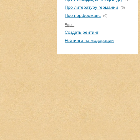
Про литературу германии
(0)
Про перформанс
(0)
Еще...
Создать рейтинг
Рейтинги на модерации