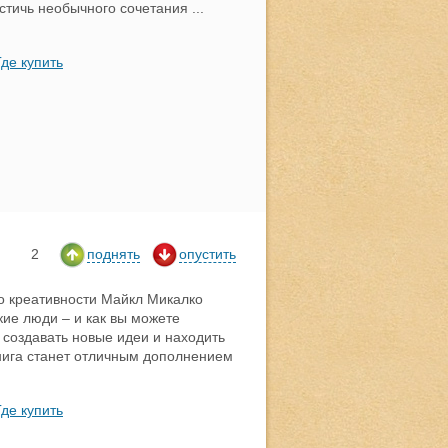
стичь необычного сочетания
...
Где купить
2
поднять
опустить
по креативности Майкл Микалко
кие люди – и как вы можете
 создавать новые идеи и находить
нига станет отличным дополнением
Где купить