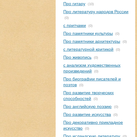
Про гитару
(10)
Про литературу народов России
(0)
с притчами
(0)
Про памятники культуры
(0)
Про памятники архитектуры
(0)
с литературной критикой
(0)
Про живопись
(0)
с анализом художественных
произведений
(0)
Про биографии писателей и
поэтов
(0)
Про развитие творческих
способностей
(0)
Про английскую поэзию
(0)
Про развитие искусства
(0)
Про декоративно прикладное
искусство
(0)
Про исландскую литературу
(0)