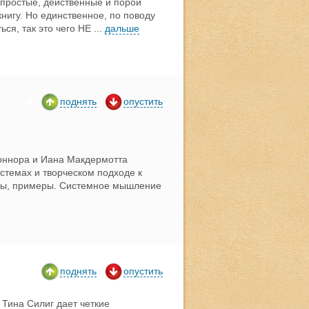
 простые, действенные и порой
нигу. Но единственное, по поводу
ся, так это чего НЕ
...
дальше
поднять
опустить
Коннора и Иана Макдермотта
стемах и творческом подходе к
сы, примеры. Системное мышление
поднять
опустить
 Тина Силиг дает четкие