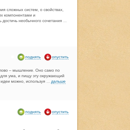
ия сложных систем, о свойствах,
их компонентами и
ь достичь необычного сочетания
...
поднять
опустить
лово – мышление. Оно само по
а для ума, и пищу эту окружающий
 идеи можно, используя
...
дальше
поднять
опустить