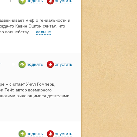
1
поднять
опустить
развенчивает миф о гениальности и
огда-то Кевин Эштон считал, что
по волшебству,
...
дальше
,
поднять
опустить
ре – считает Уилл Гомперц,
и Тейт, автор всемирного
 многими выдающимися деятелями
поднять
опустить