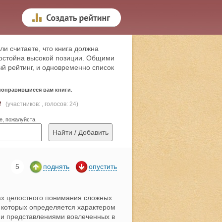
ли считаете, что книга должна
 достойна высокой позиции. Общими
й рейтинг, и одновременно список
 понравившиеся вам книги
.
е
(участников: , голосов: 24)
е, пожалуйста.
5
поднять
опустить
ах целостного понимания сложных
е которых определяется характером
 и представлениями вовлеченных в