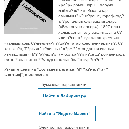
ирл?р» романнары – аеруча
кыймм?тк? ия. Иске татар
авылыны? к?нк?реше, гореф-гад?
тл?ре, ачлык елы вакыйгалары
(«Болганчык еллар»), 1897 елгы
халык санын алу вакыйгасына б?
йле р?вешт? кузгалган крестьян
чуалышлары, б?лгенлекк? т?шк?н татар крестьяннарыны?, б?
хет эзл?п, Т?ркияг? к?чеп кит?л?ре ??м андагы кызганыч
язмышлары («М??а?ирл?р») – болар ??мм?се д? романнарда
гаять ?анлы итеп ??м зур осталык бел?н сур?тл?н?.
Узнайте цены на "
Болганчык еллар. М??а?ирл?р (?
ыентык)
", в магазинах:
Бумажная версия книги:
Найти в Лабиринт.ру
Найти в "Яндекс Маркет"
Электронная версия книги: