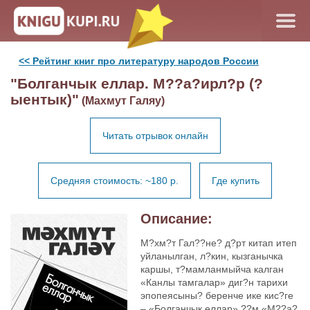
<< Рейтинг книг про литературу народов России
"Болганчык еллар. М??а?ирл?р (?
ыентык)"
(Махмут Галяу)
Читать отрывок онлайн
Средняя стоимость: ~180 р.
Где купить
Описание:
М?хм?т Гал??не? д?рт китап итеп
уйланылган, л?кин, кызганычка
каршы, т?мамланмыйча калган
«Канлы тамгалар» диг?н тарихи
эпопеясыны? беренче ике кис?ге
– «Болганчык еллар» ??м «М??а?