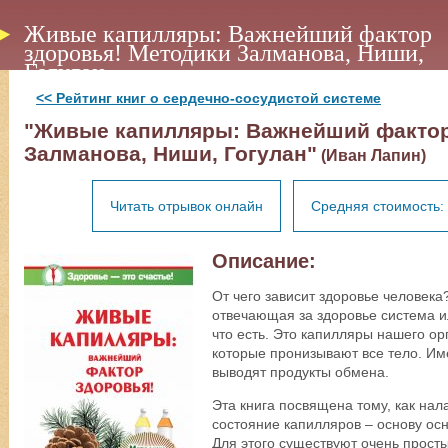
Живые капилляры: Важнейший фактор
здоровья! Методики Залманова, Ниши,
Гогулан
<< Рейтинг книг о сердечно-сосудистой системе
"Живые капилляры: Важнейший фактор
Залманова, Ниши, Гогулан"
(Иван Лапин)
Читать отрывок онлайн
Средняя стоимость: 
Описание:
От чего зависит здоровье человека?
отвечающая за здоровье система и
что есть. Это капилляры нашего о
которые пронизывают все тело. Им
выводят продукты обмена.
Эта книга посвящена тому, как нал
состояние капилляров – основу осн
Для этого существуют очень прост