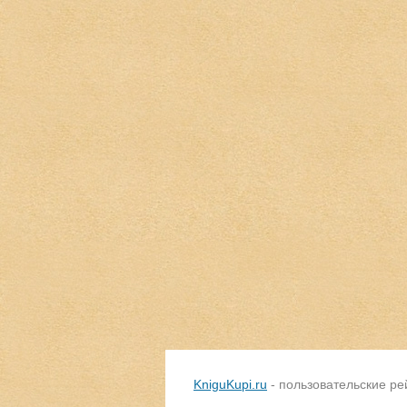
KniguKupi.ru
- пользовательские ре