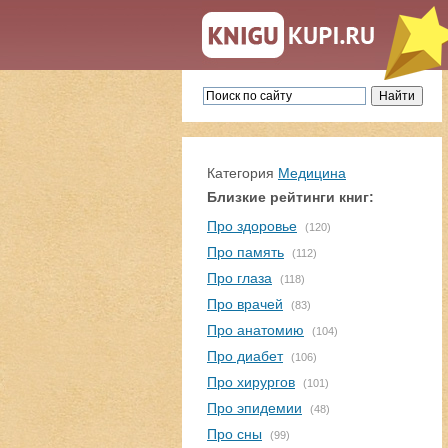
Категория
Медицина
Близкие рейтинги книг:
Про здоровье
(120)
Про память
(112)
Про глаза
(118)
Про врачей
(83)
Про анатомию
(104)
Про диабет
(106)
Про хирургов
(101)
Про эпидемии
(48)
Про сны
(99)