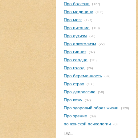
Про болезни
(127)
Про медицину
(103)
Про мозг
(127)
Про питание
(119)
Про аутизм
(20)
Про алкоголизм
(22)
Про гипноз
(37)
Про сердце
(115)
Про голод
(26)
Про беременность
(97)
Про страх
(100)
Про депрессию
(50)
Про кожу
(37)
Про здоровый образ жизни
(120)
Про зрение
(39)
по женской психологии
(0)
Еще...