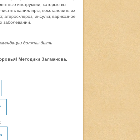
онятные инструкции, которые вы
очистить капилляры, восстановить их
т, атеросклероз, инсульт, варикозное
х заболеваний.
екомендации должны быть
оровья! Методики Залманова,
"
:
s