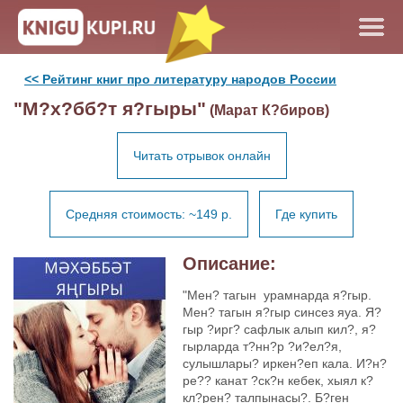
<< Рейтинг книг про литературу народов России
"М?х?бб?т я?гыры"
(Марат К?биров)
Читать отрывок онлайн
Средняя стоимость: ~149 р.
Где купить
Описание:
"Мен? тагын урамнарда я?гыр.
Мен? тагын я?гыр синсез яуа. Я?
гыр ?ирг? сафлык алып кил?, я?
гырларда т?нн?р ?и?ел?я,
сулышлары? иркен?еп кала. И?н?
ре?? канат ?ск?н кебек, хыял к?
кл?рен? талпынасы?. Б?ген