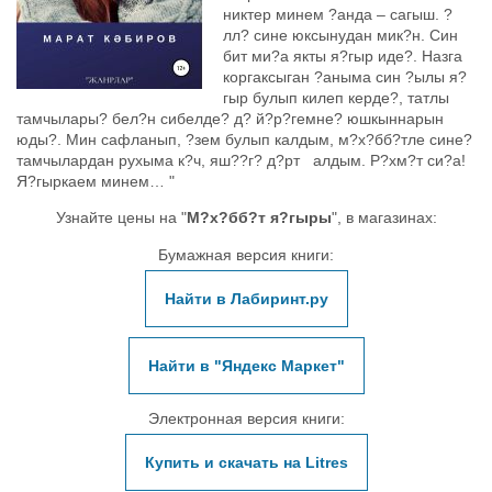
никтер минем ?анда – сагыш. ?
лл? сине юксынудан мик?н. Син
бит ми?а якты я?гыр иде?. Назга
коргаксыган ?аныма син ?ылы я?
гыр булып килеп керде?, татлы
тамчылары? бел?н сибелде? д? й?р?гемне? юшкыннарын
юды?. Мин сафланып, ?зем булып калдым, м?х?бб?тле сине?
тамчылардан рухыма к?ч, яш??г? д?рт алдым. Р?хм?т си?а!
Я?гыркаем минем… "
Узнайте цены на "
М?х?бб?т я?гыры
", в магазинах:
Бумажная версия книги:
Найти в Лабиринт.ру
Найти в "Яндекс Маркет"
Электронная версия книги:
Купить и скачать на Litres