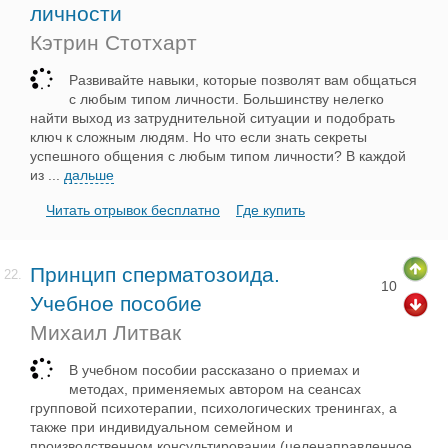
личности
Кэтрин Стотхарт
Развивайте навыки, которые позволят вам общаться
с любым типом личности. Большинству нелегко
найти выход из затруднительной ситуации и подобрать
ключ к сложным людям. Но что если знать секреты
успешного общения с любым типом личности? В каждой
из
...
дальше
Читать отрывок бесплатно
Где купить
Принцип сперматозоида.
22.
10
Учебное пособие
Михаил Литвак
В учебном пособии рассказано о приемах и
методах, применяемых автором на сеансах
групповой психотерапии, психологических тренингах, а
также при индивидуальном семейном и
производственном консультировании (целенаправленное