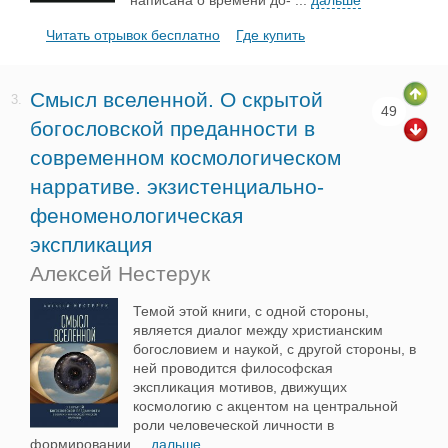
написана о времени до-
...
дальше
Читать отрывок бесплатно
Где купить
Смысл вселенной. О скрытой
3.
49
богословской преданности в
современном космологическом
нарративе. экзистенциально-
феноменологическая
экспликация
Алексей Нестерук
Темой этой книги, c одной стороны,
является диалог между христианским
богословием и наукой, с другой стороны, в
ней проводится философская
экспликация мотивов, движущих
космологию с акцентом на центральной
роли человеческой личности в
формировании
...
дальше