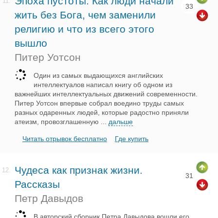
Эпоха пустоты. Как люди начали
11.
33
жить без Бога, чем заменили
религию и что из всего этого
вышло
Питер Уотсон
Один из самых выдающихся английских
интеллектуалов написал книгу об одном из
важнейших интеллектуальных движений современности.
Питер Уотсон впервые собрал воедино труды самых
разных одаренных людей, которые радостно приняли
атеизм, провозглашенную
...
дальше
Читать отрывок бесплатно
Где купить
Чудеса как признак жизни.
12.
31
Рассказы
Петр Давыдов
В авторский сборник Петра Давыдова вошли его