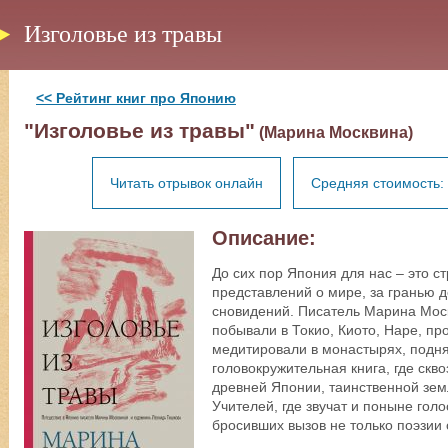
Изголовье из травы
<< Рейтинг книг про Японию
"Изголовье из травы"
(Марина Москвина)
Читать отрывок онлайн
Средняя стоимость: 
Описание:
До сих пор Япония для нас – это 
представлений о мире, за гранью д
сновидений. Писатель Марина Мос
побывали в Токио, Киото, Наре, пр
медитировали в монастырях, подня
головокружительная книга, где скв
древней Японии, таинственной земл
Учителей, где звучат и поныне гол
бросивших вызов не только поэзии