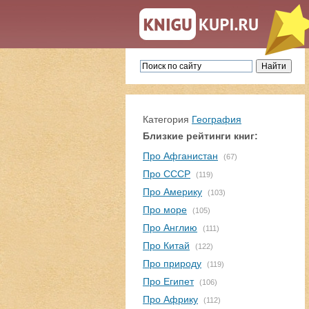
Категория
География
Близкие рейтинги книг:
Про Афганистан
(67)
Про СССР
(119)
Про Америку
(103)
Про море
(105)
Про Англию
(111)
Про Китай
(122)
Про природу
(119)
Про Египет
(106)
Про Африку
(112)