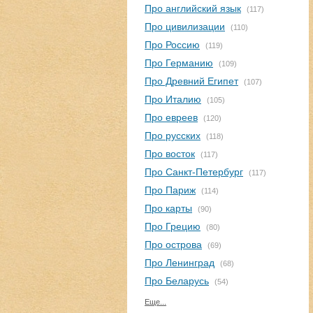
Про английский язык
(117)
Про цивилизации
(110)
Про Россию
(119)
Про Германию
(109)
Про Древний Египет
(107)
Про Италию
(105)
Про евреев
(120)
Про русских
(118)
Про восток
(117)
Про Санкт-Петербург
(117)
Про Париж
(114)
Про карты
(90)
Про Грецию
(80)
Про острова
(69)
Про Ленинград
(68)
Про Беларусь
(54)
Еще...