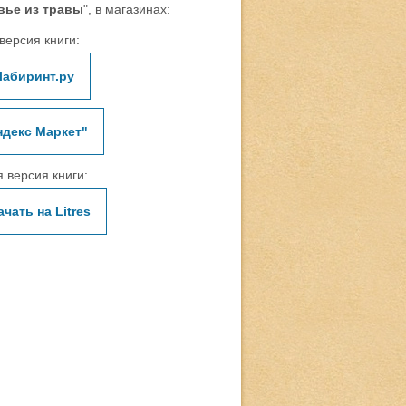
вье из травы
", в магазинах:
версия книги:
Лабиринт.ру
ндекс Маркет"
 версия книги:
ачать на Litres