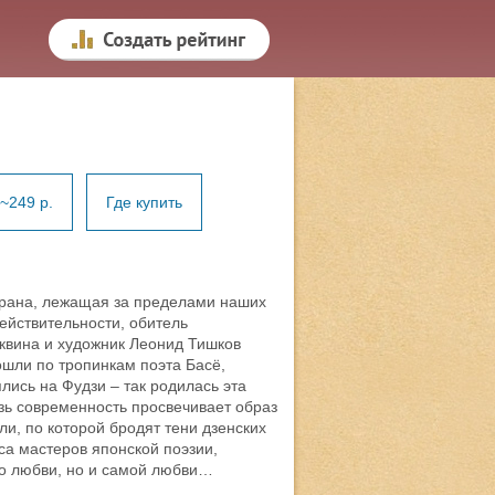
~249 р.
Где купить
страна, лежащая за пределами наших
ействительности, обитель
квина и художник Леонид Тишков
ошли по тропинкам поэта Басё,
лись на Фудзи – так родилась эта
озь современность просвечивает образ
и, по которой бродят тени дзенских
оса мастеров японской поэзии,
 о любви, но и самой любви…