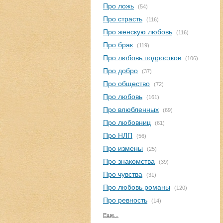
Про ложь
(54)
Про страсть
(116)
Про женскую любовь
(116)
Про брак
(119)
Про любовь подростков
(106)
Про добро
(37)
Про общество
(72)
Про любовь
(161)
Про влюбленных
(69)
Про любовниц
(61)
Про НЛП
(56)
Про измены
(25)
Про знакомства
(39)
Про чувства
(31)
Про любовь романы
(120)
Про ревность
(14)
Еще...