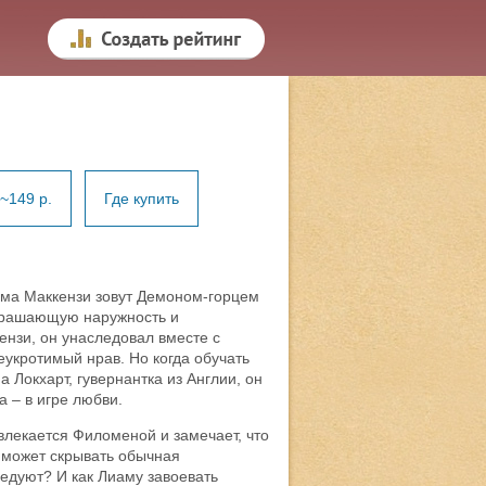
~149 р.
Где купить
ма Маккензи зовут Демоном-горцем
страшающую наружность и
ензи, он унаследовал вместе с
еукротимый нрав. Но когда обучать
 Локхарт, гувернантка из Англии, он
а – в игре любви.
лекается Филоменой и замечает, что
о может скрывать обычная
ледуют? И как Лиаму завоевать