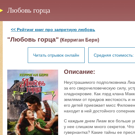
Любовь горца
<< Рейтинг книг про запретную любовь
"Любовь горца"
(Керриган Берн)
Читать отрывок онлайн
Средняя стоимость: 
Описание:
Неустрашимого подполковника Лиа
за его сверхчеловеческую силу, у
хладнокровие. Как лэрд клана Макк
землями от предков жестокость и н
его детей приезжает мисс Филомена
находит в ней достойного соперник
С каждым днем Лиам все больше ув
у нее слишком много секретов. Чт
гувернантка? Какие тайны ее прес