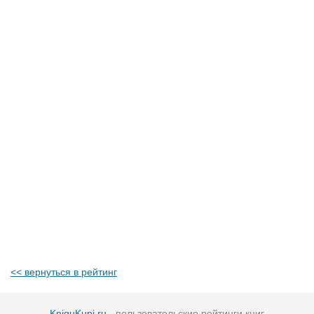
<< вернуться в рейтинг
KniguKupi.ru
- пользовательские рейтинги книг