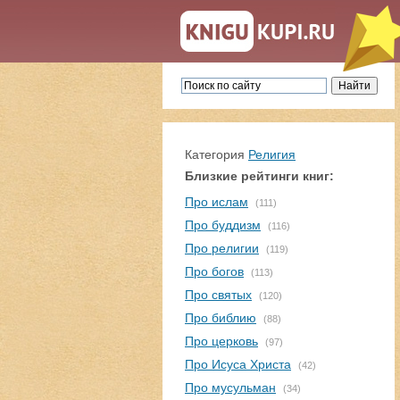
Категория
Религия
Близкие рейтинги книг:
Про ислам
(111)
Про буддизм
(116)
Про религии
(119)
Про богов
(113)
Про святых
(120)
Про библию
(88)
Про церковь
(97)
Про Исуса Христа
(42)
Про мусульман
(34)