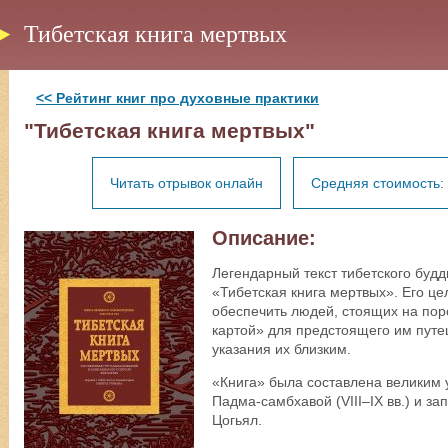
Тибетская книга мертвых
<< Рейтинг книг про духовные практики
"Тибетская книга мертвых"
Читать отрывок онлайн
Средняя стоимость: 
Описание:
Легендарный текст тибетского будд
«Тибетская книга мертвых». Его це
обеспечить людей, стоящих на пор
картой» для предстоящего им путе
указания их близким.
«Книга» была составлена великим 
Падма-самбхавой (VIII–IX вв.) и за
Цогьял.