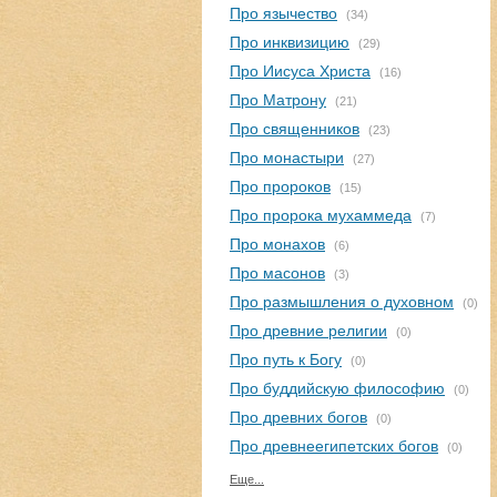
Про язычество
(34)
Про инквизицию
(29)
Про Иисуса Христа
(16)
Про Матрону
(21)
Про священников
(23)
Про монастыри
(27)
Про пророков
(15)
Про пророка мухаммеда
(7)
Про монахов
(6)
Про масонов
(3)
Про размышления о духовном
(0)
Про древние религии
(0)
Про путь к Богу
(0)
Про буддийскую философию
(0)
Про древних богов
(0)
Про древнеегипетских богов
(0)
Еще...