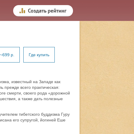
~699 р.
Где купить
изма, известный на Западе как
ль прежде всего практическая:
оге смерти, своего рода «дорожной
шествия, а также дать полезные
учителем тибетского буддизма Гуру
писана его супругой, йогиней Еше