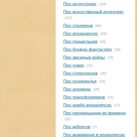
Про антиутопию
(115)
Про искусственный интеллект
(117)
Про сталкеров
(86)
Про апокалипсис
(83)
Про пришельцев
(43)
Про боевую фантастику
(24)
Про звездные войны
(33)
Про чужих
(32)
Про супергероев
(30)
Про подземелья
(22)
Про алхимию
(29)
Про трансформеров
(21)
Про зомби апокалипсис
(17)
Про перемещение во времени
(10)
Про киборгов
(7)
Про выживание в апокалипсис