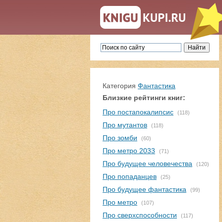
Категория
Фантастика
Близкие рейтинги книг:
Про постапокалипсис
(118)
Про мутантов
(118)
Про зомби
(60)
Про метро 2033
(71)
Про будущее человечества
(120)
Про попаданцев
(25)
Про будущее фантастика
(99)
Про метро
(107)
Про сверхспособности
(117)