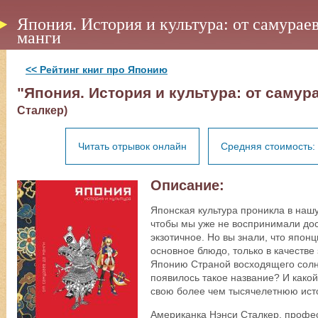
Япония. История и культура: от самураев
манги
<< Рейтинг книг про Японию
"Япония. История и культура: от самур
Сталкер)
Читать отрывок онлайн
Средняя стоимость: 
Описание:
Японская культура проникла в нашу
чтобы мы уже не воспринимали дост
экзотичное. Но вы знали, что япон
основное блюдо, только в качеств
Японию Страной восходящего солнца
появилось такое название? И како
свою более чем тысячелетнюю ис
Американка Нэнси Сталкер, профес