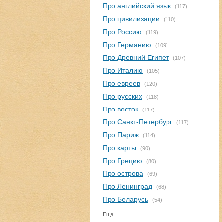
Про английский язык
(117)
Про цивилизации
(110)
Про Россию
(119)
Про Германию
(109)
Про Древний Египет
(107)
Про Италию
(105)
Про евреев
(120)
Про русских
(118)
Про восток
(117)
Про Санкт-Петербург
(117)
Про Париж
(114)
Про карты
(90)
Про Грецию
(80)
Про острова
(69)
Про Ленинград
(68)
Про Беларусь
(54)
Еще...