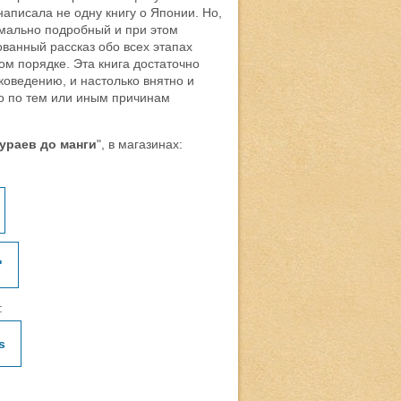
написала не одну книгу о Японии. Но,
мально подробный и при этом
ованный рассказ обо всех этапах
ом порядке. Эта книга достаточно
коведению, и настолько внятно и
го по тем или иным причинам
мураев до манги
", в магазинах:
"
:
s