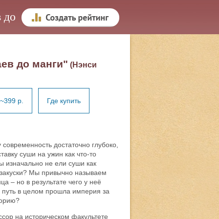
 до
аев до манги"
(Нэнси
~399 р.
Где купить
 современность достаточно глубоко,
авку суши на ужин как что-то
цы изначально не ели суши как
е закуски? Мы привычно называем
 – но в результате чего у неё
й путь в целом прошла империя за
торию?
сор на историческом факультете