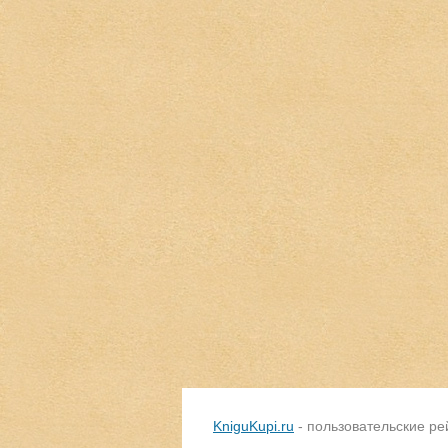
KniguKupi.ru
- пользовательские ре