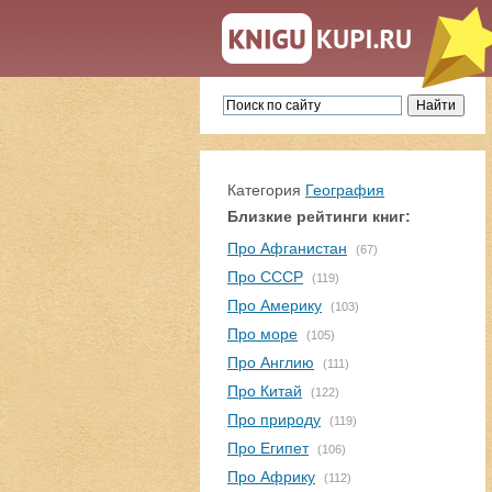
Категория
География
Близкие рейтинги книг:
Про Афганистан
(67)
Про СССР
(119)
Про Америку
(103)
Про море
(105)
Про Англию
(111)
Про Китай
(122)
Про природу
(119)
Про Египет
(106)
Про Африку
(112)