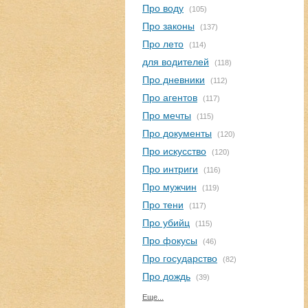
Про воду
(105)
Про законы
(137)
Про лето
(114)
для водителей
(118)
Про дневники
(112)
Про агентов
(117)
Про мечты
(115)
Про документы
(120)
Про искусство
(120)
Про интриги
(116)
Про мужчин
(119)
Про тени
(117)
Про убийц
(115)
Про фокусы
(46)
Про государство
(82)
Про дождь
(39)
Еще...