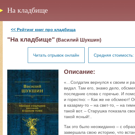
На кладбище
<< Рейтинг книг про кладбища
"На кладбище"
(Василий Шукшин)
Читать отрывок онлайн
Средняя стоимость: 
Описание:
«…Солдатик вернулся к своим и рас
видал. Там его, знамо дело, обсмея
последние слова с горечью. И пом
и горестно: – Как же не обсмеют! О
в казарму-то – на свет-то, – на ги
такой вот. – Старушка показала сво
такой ясный!..
Так это было неожиданно – с образо
завершала свою историю, что встан