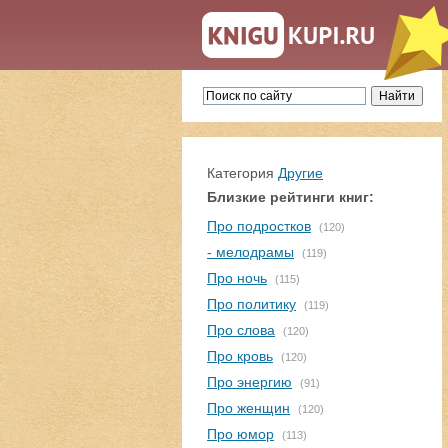
Категория
Другие
Близкие рейтинги книг:
Про подростков
(120)
- мелодрамы
(119)
Про ночь
(115)
Про политику
(119)
Про слова
(120)
Про кровь
(120)
Про энергию
(91)
Про женщин
(120)
Про юмор
(113)