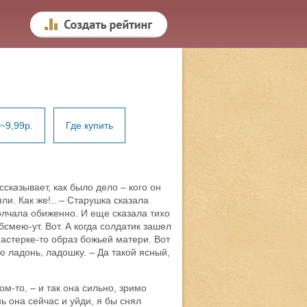
~9,99р.
Где купить
сказывает, как было дело – кого он
ли. Как же!.. – Старушка сказала
олчала обиженно. И еще сказала тихо
бсмею-ут. Вот. А когда солдатик зашел
мнастерке-то образ божьей матери. Вот
ю ладонь, ладошку. – Да такой ясный,
м-то, – и так она сильно, зримо
ь она сейчас и уйди, я бы снял