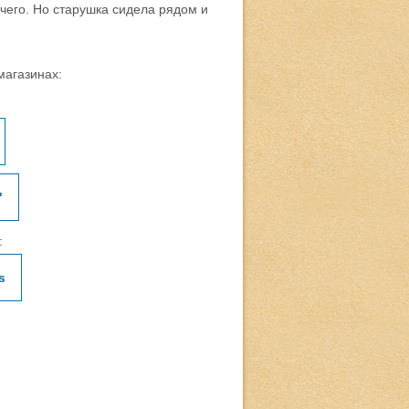
 чего. Но старушка сидела рядом и
 магазинах:
"
:
s