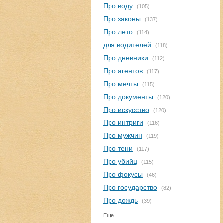
Про воду
(105)
Про законы
(137)
Про лето
(114)
для водителей
(118)
Про дневники
(112)
Про агентов
(117)
Про мечты
(115)
Про документы
(120)
Про искусство
(120)
Про интриги
(116)
Про мужчин
(119)
Про тени
(117)
Про убийц
(115)
Про фокусы
(46)
Про государство
(82)
Про дождь
(39)
Еще...