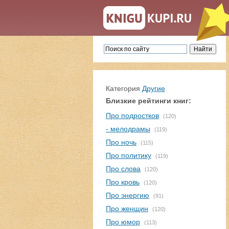
Категория
Другие
Близкие рейтинги книг:
Про подростков
(120)
- мелодрамы
(119)
Про ночь
(115)
Про политику
(119)
Про слова
(120)
Про кровь
(120)
Про энергию
(91)
Про женщин
(120)
Про юмор
(113)