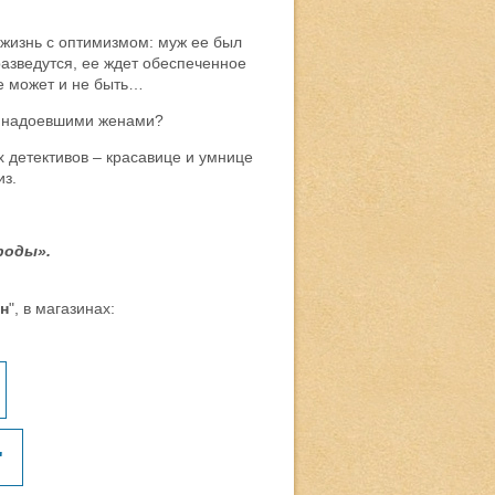
 жизнь с оптимизмом: муж ее был
разведутся, ее ждет обеспеченное
ее может и не быть…
с надоевшими женами?
 детективов – красавице и умнице
из.
роды».
н
", в магазинах:
"