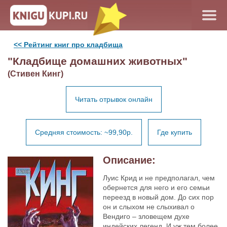
<< Рейтинг книг про кладбища
"Кладбище домашних животных"
(Стивен Кинг)
Читать отрывок онлайн
Средняя стоимость: ~99,90р.
Где купить
Описание:
Луис Крид и не предполагал, чем
обернется для него и его семьи
переезд в новый дом. До сих пор
он и слыхом не слыхивал о
Вендиго – зловещем духе
индейских легенд. И уж тем более