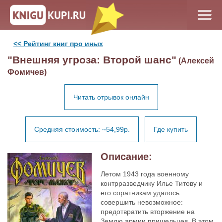
<< Рейтинг книг про иных
"Внешняя угроза: Второй шанс"
(Алексей
Фомичев)
Читать отрывок онлайн
Средняя стоимость: ~54,99р.
Где купить
Описание:
Летом 1943 года военному
контрразведчику Илье Титову и
его соратникам удалось
совершить невозможное:
предотвратить вторжение на
Землю армии пришельцев. В этом