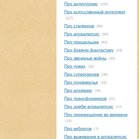
Про антиутопию
(115)
Про искусственный интеллект
(117)
Про сталкеров
(86)
Про апокалипсис
(83)
Про пришельцев
(43)
Про боевую фантастику
(24)
Про звездные войны
(33)
Про чужих
(32)
Про супергероев
(30)
Про подземелья
(22)
Про алхимию
(29)
Про трансформеров
(21)
Про зомби апокалипсис
(17)
Про перемещение во времени
(10)
Про киборгов
(7)
Про выживание в апокалипсис