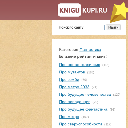
Категория
Фантастика
Близкие рейтинги книг:
Про постапокалипсис
(118)
Про мутантов
(118)
Про зомби
(60)
Про метро 2033
(71)
Про будущее человечества
(120)
Про попаданцев
(25)
Про будущее фантастика
(99)
Про метро
(107)
Про сверхспособности
(117)