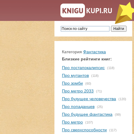
Категория
Фантастика
Близкие рейтинги книг:
Про постапокалипсис
(118)
Про мутантов
(118)
Про зомби
(60)
Про метро 2033
(71)
Про будущее человечества
(120)
Про попаданцев
(25)
Про будущее фантастика
(99)
Про метро
(107)
Про сверхспособности
(117)