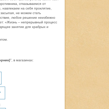
ротивника, отказываемся от
, навлекаем на себя проклятие,
 засыпая, не можем стать
йствие, любое решение неизбежно
яет: «Жизнь – непрерывный процесс
одящее занятие для храбрых и
этом.
орник)
", в магазинах:
"
: