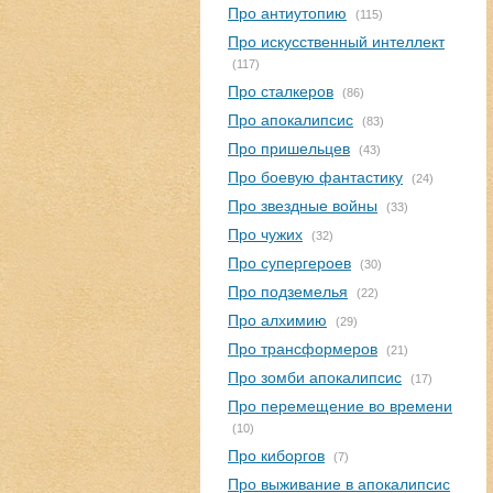
Про антиутопию
(115)
Про искусственный интеллект
(117)
Про сталкеров
(86)
Про апокалипсис
(83)
Про пришельцев
(43)
Про боевую фантастику
(24)
Про звездные войны
(33)
Про чужих
(32)
Про супергероев
(30)
Про подземелья
(22)
Про алхимию
(29)
Про трансформеров
(21)
Про зомби апокалипсис
(17)
Про перемещение во времени
(10)
Про киборгов
(7)
Про выживание в апокалипсис