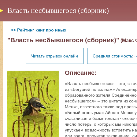
Власть несбывшегося (сборник)
<< Рейтинг книг про иных
"Власть несбывшегося (сборник)"
(Макс 
Читать отрывок онлайн
Средняя стоимость: ~
Описание:
«Власть несбывшегося» – это, с точ
из «Бегущей по волнам» Александра
образованного жителя Соединённог
несбывшегося» – это цитата из со
Менке, известного также под проз
«Белый огонь ума» Айохта Менке ут
счастливая и безмятежная человеч
число потерь, о которых мы никогда
упускаем возможность встретить на
или врага, прочитав заклинание, л