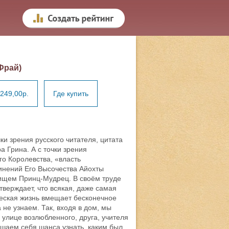
Фрай)
249,00р.
Где купить
ки зрения русского читателя, цитата
 Грина. А с точки зрения
о Королевства, «власть
чинений Его Высочества Айохты
вищем Принц-Мудрец. В своём труде
верждает, что всякая, даже самая
еская жизнь вмещает бесконечное
 не узнаем. Так, входя в дом, мы
 улице возлюбленного, друга, учителя
ишаем себя шанса узнать, каким был