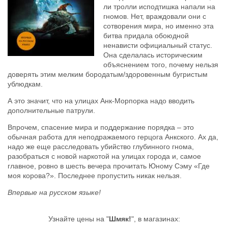
ли тролли исподтишка напали на
гномов. Нет, враждовали они с
сотворения мира, но именно эта
битва придала обоюдной
ненависти официальный статус.
Она сделалась историческим
объяснением того, почему нельзя
доверять этим мелким бородатым/здоровенным бугристым
ублюдкам.
А это значит, что на улицах Анк-Морпорка надо вводить
дополнительные патрули.
Впрочем, спасение мира и поддержание порядка – это
обычная работа для неподражаемого герцога Анкского. Ах да,
надо же еще расследовать убийство глубинного гнома,
разобраться с новой наркотой на улицах города и, самое
главное, ровно в шесть вечера прочитать Юному Сэму «Где
моя корова?». Последнее пропустить никак нельзя.
Впервые на русском языке!
Узнайте цены на "
Шмяк!
", в магазинах: