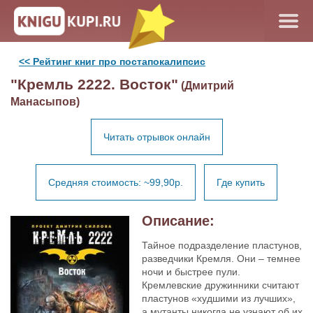
<< Рейтинг книг про постапокалипсис
"Кремль 2222. Восток"
(Дмитрий
Манасыпов)
Читать отрывок онлайн
Средняя стоимость: ~99,90р.
Где купить
Описание:
Тайное подразделение пластунов,
разведчики Кремля. Они – темнее
ночи и быстрее пули.
Кремлевские дружинники считают
пластунов «худшими из лучших»,
а мутанты никогда не узнают об их