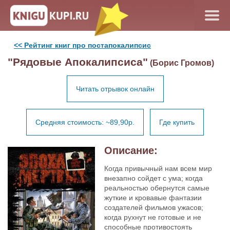
<< Рейтинг книг про постапокалипсис
"Рядовые Апокалипсиса"
(Борис Громов)
Читать отрывок онлайн
Средняя стоимость: ~89,90р.
Где купить
Описание:
Когда привычный нам всем мир
внезапно сойдет с ума; когда
реальностью обернутся самые
жуткие и кровавые фантазии
создателей фильмов ужасов;
когда рухнут не готовые и не
способные противостоять