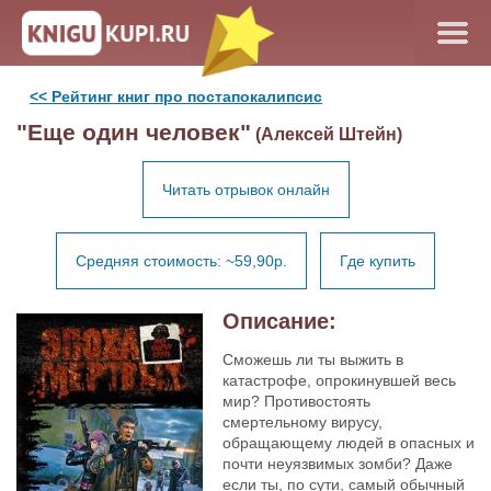
<< Рейтинг книг про постапокалипсис
"Еще один человек"
(Алексей Штейн)
Читать отрывок онлайн
Средняя стоимость: ~59,90р.
Где купить
Описание:
Сможешь ли ты выжить в
катастрофе, опрокинувшей весь
мир? Противостоять
смертельному вирусу,
обращающему людей в опасных и
почти неуязвимых зомби? Даже
если ты, по сути, самый обычный