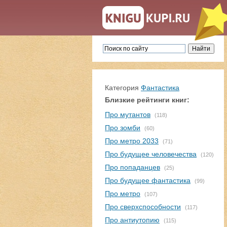
Категория
Фантастика
Близкие рейтинги книг:
Про мутантов
(118)
Про зомби
(60)
Про метро 2033
(71)
Про будущее человечества
(120)
Про попаданцев
(25)
Про будущее фантастика
(99)
Про метро
(107)
Про сверхспособности
(117)
Про антиутопию
(115)