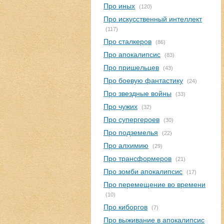
Про иных
(120)
Про искусственный интеллект
(117)
Про сталкеров
(86)
Про апокалипсис
(83)
Про пришельцев
(43)
Про боевую фантастику
(24)
Про звездные войны
(33)
Про чужих
(32)
Про супергероев
(30)
Про подземелья
(22)
Про алхимию
(29)
Про трансформеров
(21)
Про зомби апокалипсис
(17)
Про перемещение во времени
(10)
Про киборгов
(7)
Про выживание в апокалипсис