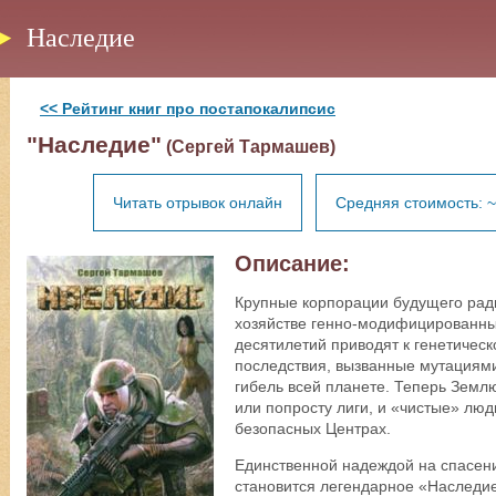
Наследие
<< Рейтинг книг про постапокалипсис
"Наследие"
(Сергей Тармашев)
Читать отрывок онлайн
Средняя стоимость: ~
Описание:
Крупные корпорации будущего рад
хозяйстве генно-модифицированны
десятилетий приводят к генетичес
последствия, вызванные мутациями
гибель всей планете. Теперь Земл
или попросту лиги, и «чистые» люд
безопасных Центрах.
Единственной надеждой на спасен
становится легендарное «Наследи