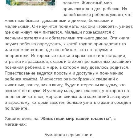
планете. Животный мир
привлекателен для ребенка. Из
нашей книжки ребенок узнает, что
животные бывают домашними и дикими, большими и
маленькими. Он научится понимать, как они «говорят», узнает,
где они живут, чем питаются. Малыши познакомятся с
лесными жителями и обитателями птичьего двора. Эта книга
научит ребенка определять, к какой группе принадлежит то
или иное животное, где оно обитает, кто его друзья и
неприятели. Интересные статьи и красочные иллюстрации,
отрывки из рассказов, сказок и стихов про животных расширит
познания ребенка о мире, в котором ему довелось родиться.
Повествование ведется простым и доступным пониманию
ребенка языком. Множество разнообразных сведений о
животных, вошедших в книгу, будут интересны каждому, кто
возьмет ее в руки. И ученику младших классов, у которого на
попечении котенок, морская свинка или маленький аквариум,
и взрослому, который захотел больше узнать о жизни соседей
по планете.
Узнайте цены на "
Животный мир нашей планеты
", в
магазинах:
Бумажная версия книги: