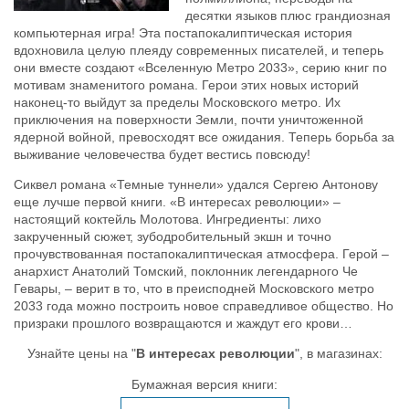
десятки языков плюс грандиозная
компьютерная игра! Эта постапокалиптическая история
вдохновила целую плеяду современных писателей, и теперь
они вместе создают «Вселенную Метро 2033», серию книг по
мотивам знаменитого романа. Герои этих новых историй
наконец-то выйдут за пределы Московского метро. Их
приключения на поверхности Земли, почти уничтоженной
ядерной войной, превосходят все ожидания. Теперь борьба за
выживание человечества будет вестись повсюду!
Сиквел романа «Темные туннели» удался Сергею Антонову
еще лучше первой книги. «В интересах революции» –
настоящий коктейль Молотова. Ингредиенты: лихо
закрученный сюжет, зубодробительный экшн и точно
прочувствованная постапокалиптическая атмосфера. Герой –
анархист Анатолий Томский, поклонник легендарного Че
Гевары, – верит в то, что в преисподней Московского метро
2033 года можно построить новое справедливое общество. Но
призраки прошлого возвращаются и жаждут его крови…
Узнайте цены на "
В интересах революции
", в магазинах:
Бумажная версия книги: