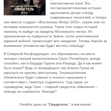
компьютерная игра! Эта
постапокалиптическая история
вдохновила целую плеяду
современных писателей, и теперь
они вместе создают «Вселенную Метро 2033», серию книг по
мотивам знаменитого романа. Герои этих новых историй
наконец-то выйдут за пределы Московского метро. Их
приключения на поверхности Земли, почти уничтоженной
ядерной войной, превосходят все ожидания. Теперь борьба за
выживание человечества будет вестись повсюду!
В Северной Конфедерации, что образовалась на месте
четырех станций метрополитена Санкт-Петербурга, всегда
спокойно, как в Багдаде Гаруна аль-Рашида. Да и как может
быть иначе? Ведь от всевидящего ока Алекса Грина не
укрыться ни одному преступнику. Злоумышленник
обязательно будет схвачен и понесет наказание в
соответствии с тяжестью содеянного. Суд суров, но
справедлив, ведь Грин – главный свидетель обвинения –
никогда не ошибается. Никогда?..
Узнайте цены на "
Свидетель
", в магазинах: