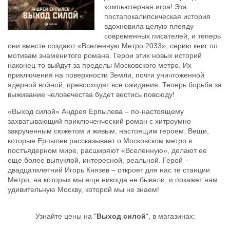
компьютерная игра! Эта
постапокалипсическая история
вдохновила целую плеяду
современных писателей, и теперь
они вместе создают «Вселенную Метро 2033», серию книг по
мотивам знаменитого романа. Герои этих новых историй
наконец-то выйдут за пределы Московского метро. Их
приключения на поверхности Земли, почти уничтоженной
ядерной войной, превосходят все ожидания. Теперь борьба за
выживание человечества будет вестись повсюду!
«Выход силой» Андрея Ерпылева – по-настоящему
захватывающий приключенческий роман с хитроумно
закрученным сюжетом и живым, настоящим героем. Вещи,
которые Ерпылев рассказывает о Московском метро в
постъядерном мире, расширяют «Вселенную», делают ее
еще более выпуклой, интересной, реальной. Герой –
двадцатилетний Игорь Князев – откроет для нас те станции
Метро, на которых мы еще никогда не бывали, и покажет нам
удивительную Москву, которой мы не знаем!
Узнайте цены на "
Выход силой
", в магазинах: