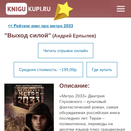
<< Рейтинг книг про метро 2033
"Выход силой"
(Андрей Ерпылев)
Читать отрывок онлайн
Средняя стоимость: ~199,00р.
Где купить
Описание:
«Метро 2033» Дмитрия
Глуховского – культовый
фантастический роман, самая
обсуждаемая российская книга
последних лет. Тираж –
полмиллиона, переводы на
десятки языков плюс грандиозная