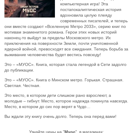
компьютерная игра! Эта
постапокалиптическая история
вдохновила целую плеяду
современных писателей, и теперь
они вместе создают «Вселенную Метро 2033», серию книг по
мотивам знаменитого романа. Герои этих новых историй
наконец-то выйдут за пределы Московского метро. Их
приключения на поверхности Земли, почти уничтоженной
ядерной войной, превосходят все ожидания. Теперь борьба за
выживание человечества будет вестись повсюду!
Это – «МУОС». Книга, которая стала легендой в Сети задолго
до публикации.
Это – «МУОС». Книга о Минском метро. Горькая. Страшная.
Светлая. Честная.
Это место, в котором дети слишком рано взрослеют, а
молодые – гибнут. Место, которое надежда покинула навсегда.
Место, в котором до сих пор верят в Чудо…
Вы ждали эту книгу очень долго. Теперь она перед вами!
Узнайте цены на "
Муос
", в магазинах: