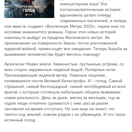
компьютерная игра! Эта
постапокалиптическая история
вдохновила целую плеяду
современных писателей, и теперь
они вместе создают «Вселенную Метро 2033», серию книг по
мотивам знаменитого романа. Герои этих новых историй
наконец-то выйдут за пределы Московского метро. Их
приключения на поверхности Земли, почти уничтоженной
ядерной войной, превосходят все ожидания. Теперь борьба за
выживание человечества будет вестись повсюду!
Архипелаг Новая земля. Каменистые, пустынные острова, со
всех сторон окруженные ледяной водой. Полярные ночи.
Пронизывающий ледяной ветер. Ужасные хищники,
появившиеся после Великой Катастрофы. И – голод. Самый
страшный, самый беспощадный, самый непобедимый из всех
врагов, с которым столкнула небольшую общину выживших
новая реальность. День за днем, месяц за месяцем, год за
годом люди отчаянно сражаются с ним, раз за разом
заставляя на время отступать. Но они еще не знают, что
таится под землей, совсем рядом с их убежищем. И что такое
истинный голод…