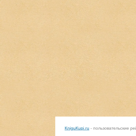
KniguKupi.ru
- пользовательские ре