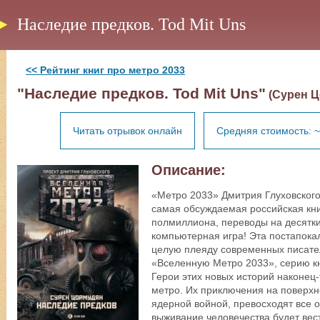
Наследие предков. Tod Mit Uns
<< Рейтинг книг про метро 2033
"Наследие предков. Tod Mit Uns"
(Сурен Ц
Читать отрывок онлайн
Средняя стоимость: ~
Описание:
«Метро 2033» Дмитрия Глуховского
самая обсуждаемая российская кни
полмиллиона, переводы на десятки
компьютерная игра! Эта постапока
целую плеяду современных писател
«Вселенную Метро 2033», серию кн
Герои этих новых историй наконец
метро. Их приключения на поверхн
ядерной войной, превосходят все 
выживание человечества будет вес