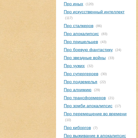
Про иных
(120)
Про искусственный интеллект
(117)
Про сталкеров
(86)
Про апокалипсис
(83)
Про пришельцев
(43)
Про боевую фантастику
(24)
Про звездные войны
(33)
Про чужих
(32)
Про супергероев
(30)
Про подземелья
(22)
Про алхимию
(29)
Про трансформеров
(21)
Про зомби апокалипсис
(17)
Про перемещение во времени
(10)
Про киборгов
(7)
Про выживание в апокалипсис