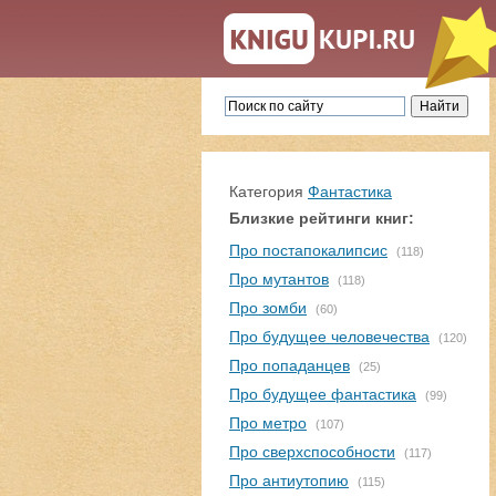
Категория
Фантастика
Близкие рейтинги книг:
Про постапокалипсис
(118)
Про мутантов
(118)
Про зомби
(60)
Про будущее человечества
(120)
Про попаданцев
(25)
Про будущее фантастика
(99)
Про метро
(107)
Про сверхспособности
(117)
Про антиутопию
(115)