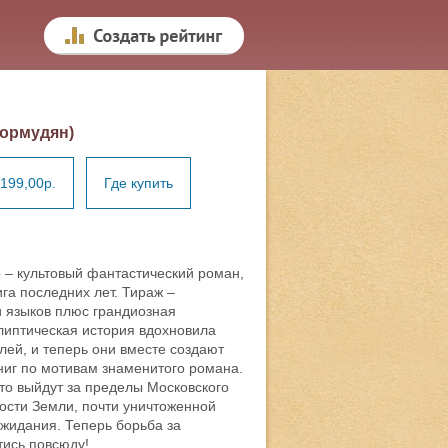
ормудян)
199,00р.
Где купить
 – культовый фантастический роман,
га последних лет. Тираж –
 языков плюс грандиозная
липтическая история вдохновила
ей, и теперь они вместе создают
иг по мотивам знаменитого романа.
-то выйдут за пределы Московского
ости Земли, почти уничтоженной
ожидания. Теперь борьба за
тись повсюду!