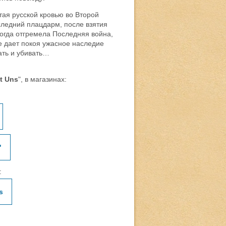
тая русской кровью во Второй
следний плацдарм, после взятия
когда отгремела Последняя война,
не дает покоя ужасное наследие
ать и убивать…
t Uns
", в магазинах:
"
:
s