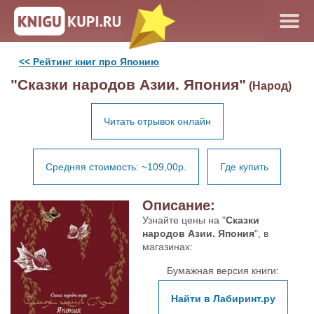
<< Рейтинг книг про Японию
"Сказки народов Азии. Япония"
(Народ)
Читать отрывок онлайн
Средняя стоимость: ~109,00р.
Где купить
Описание:
Узнайте цены на "
Сказки
народов Азии. Япония
", в
магазинах:
Бумажная версия книги:
Найти в Лабиринт.ру