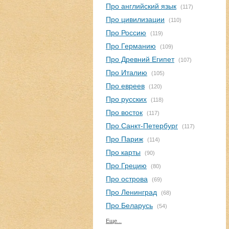
Про английский язык
(117)
Про цивилизации
(110)
Про Россию
(119)
Про Германию
(109)
Про Древний Египет
(107)
Про Италию
(105)
Про евреев
(120)
Про русских
(118)
Про восток
(117)
Про Санкт-Петербург
(117)
Про Париж
(114)
Про карты
(90)
Про Грецию
(80)
Про острова
(69)
Про Ленинград
(68)
Про Беларусь
(54)
Еще...