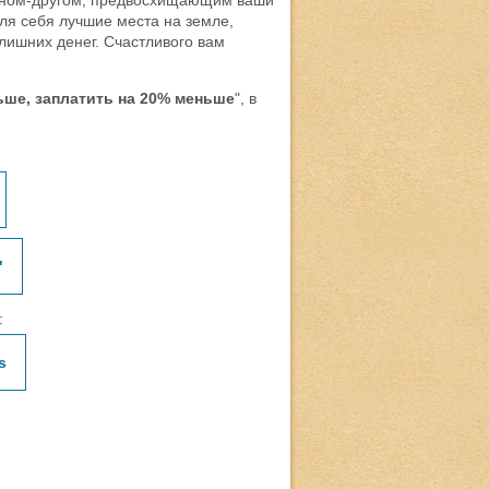
аном-другом, предвосхищающим ваши
ля себя лучшие места на земле,
лишних денег. Счастливого вам
ьше, заплатить на 20% меньше
", в
"
:
s