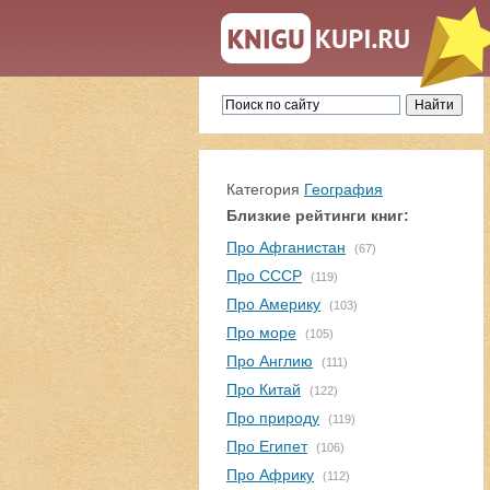
Категория
География
Близкие рейтинги книг:
Про Афганистан
(67)
Про СССР
(119)
Про Америку
(103)
Про море
(105)
Про Англию
(111)
Про Китай
(122)
Про природу
(119)
Про Египет
(106)
Про Африку
(112)