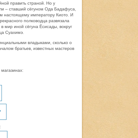
йной править страной. Но у
ли – ставший сёгуном Ода Бадафуса,
м настоящему императору Киото. И
рекрасного полководца развязала
в мир иной сёгуна Ёсисады, вокруг
ца Суахимэ.
инциальными владыками, сколько о
чалом братьев, известных мастеров
в магазинах:
"
: