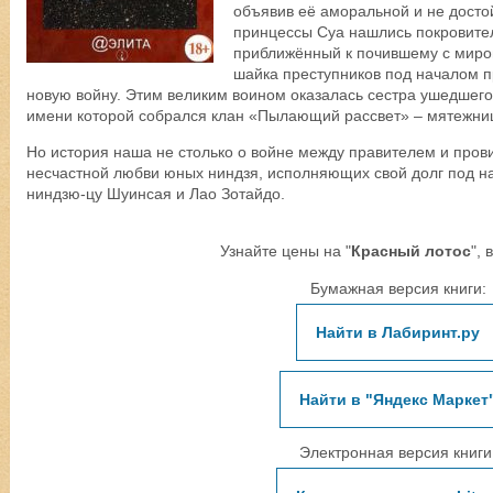
объявив её аморальной и не досто
принцессы Суа нашлись покровите
приближённый к почившему с миро
шайка преступников под началом п
новую войну. Этим великим воином оказалась сестра ушедшего 
имени которой собрался клан «Пылающий рассвет» – мятежни
Но история наша не столько о войне между правителем и пров
несчастной любви юных ниндзя, исполняющих свой долг под на
ниндзю-цу Шуинсая и Лао Зотайдо.
Узнайте цены на "
Красный лотос
", 
Бумажная версия книги:
Найти в Лабиринт.ру
Найти в "Яндекс Маркет
Электронная версия книги