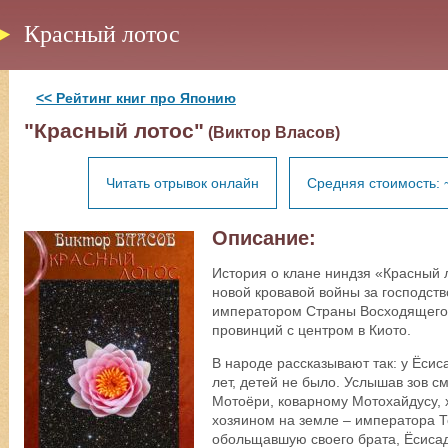
Красный лотос
<< Рейтинг книг про Японию
"Красный лотос"
(Виктор Власов)
Читать отрывок онлайн
Средняя стоимость: 
Описание:
История о клане ниндзя «Красный л
новой кровавой войны за господст
императором Страны Восходящего 
провинций с центром в Киото.
В народе рассказывают так: у Ёси
лет, детей не было. Услышав зов с
Мотоёри, коварному Мотохайдусу, 
хозяином на земле – императора Т
обольщавшую своего брата, Ёсисад