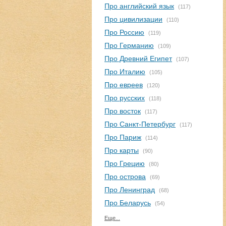
Про английский язык
(117)
Про цивилизации
(110)
Про Россию
(119)
Про Германию
(109)
Про Древний Египет
(107)
Про Италию
(105)
Про евреев
(120)
Про русских
(118)
Про восток
(117)
Про Санкт-Петербург
(117)
Про Париж
(114)
Про карты
(90)
Про Грецию
(80)
Про острова
(69)
Про Ленинград
(68)
Про Беларусь
(54)
Еще...