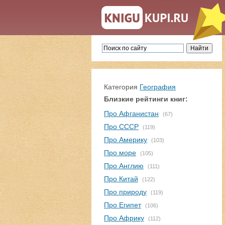
Категория
География
Близкие рейтинги книг:
Про Афганистан
(67)
Про СССР
(119)
Про Америку
(103)
Про море
(105)
Про Англию
(111)
Про Китай
(122)
Про природу
(119)
Про Египет
(106)
Про Африку
(112)