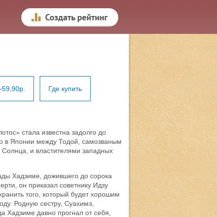
~59,90р.
Где купить
отос» стала известна задолго до
во в Японии между Тодой, самозваным
Солнца, и властителями западных
сады Хадзиме, дожившего до сорока
мерти, он приказал советнику Идзу
хранить того, который будет хорошим
оду. Родную сестру, Суахимэ,
а Хадзиме давно прогнал от себя,