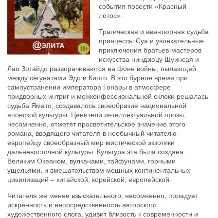
события повести «Красный
лотос».
Трагическая и авантюрная судьба
принцессы Суа и увлекательные
приключения братьев-мастеров
искусства ниндзюцу Шуинсая и
Лао Зотайдо разворачиваются на фоне войны, пылающей
между сёгунатами Эдо и Киото. В это бурное время при
самоустранении императора Гонары в атмосфере
придворных интриг и межконфессиональной склоки решалась
судьба Ямато, создавалось своеобразие национальной
японской культуры. Ценители интеллектуальной прозы,
несомненно, отметят просветительское значение этого
романа, вводящего читателя в необычный читателю-
европейцу своеобразный мир мистической экзотики
дальневосточной культуры. Культура эта была создана
Великим Океаном, вулканами, тайфунами, горными
ущельями, и вмешательством мощных континентальных
цивилизаций – китайской, корейской, европейской.
Читателя же менее взыскательного, несомненно, порадует
искренность и непосредственность авторского
художественного слога, удивит близость к современности и