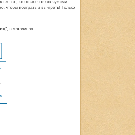
ько тот, кто явился не за чужими
о, чтобы поиграть и выиграть! Только
тиц
", в магазинах:
"
:
s