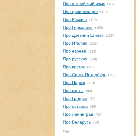
Про английский язык
(117)
Про цивилизации
(110)
Про Россию
(119)
Про Германию
(109)
Про Древний Египет
(107)
Про Италию
(105)
Про евреев
(120)
Про русских
(118)
Про восток
(117)
Про Санкт-Петербург
(117)
Про Париж
(114)
Про карты
(90)
Про Грецию
(80)
Про острова
(69)
Про Ленинград
(68)
Про Беларусь
(54)
Еще...