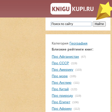
Категория
География
Близкие рейтинги книг:
Про Афганистан
(67)
Про СССР
(119)
Про Америку
(103)
Про море
(105)
Про Англию
(111)
Про Китай
(122)
Про природу
(119)
Про Египет
(106)
Про Африку
(112)