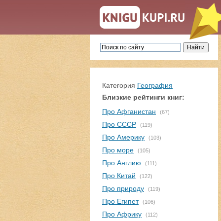
Категория
География
Близкие рейтинги книг:
Про Афганистан
(67)
Про СССР
(119)
Про Америку
(103)
Про море
(105)
Про Англию
(111)
Про Китай
(122)
Про природу
(119)
Про Египет
(106)
Про Африку
(112)