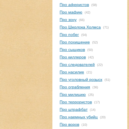
Про аферистов
(58)
Про мафию
(42)
Про зону
(66)
Про Шерлока Холмса
(71)
Про побег
(54)
Про похищение
(52)
Про сыщиков
(50)
Про киллеров
(42)
Про следователей
(22)
Про насилие
(21)
Про уголовный розыск
(51)
Про ограбления
(36)
Про милицию
(25)
Про террористов
(17)
Про штрафбат
(14)
Про наемных убийц
(20)
Про воров
(10)