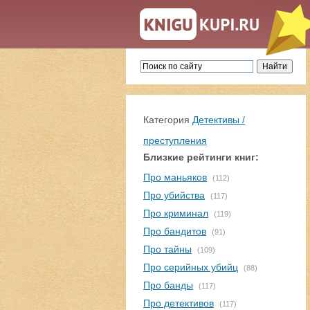
Категория
Детективы /
преступления
Близкие рейтинги книг:
Про маньяков
(112)
Про убийства
(117)
Про криминал
(119)
Про бандитов
(91)
Про тайны
(109)
Про серийных убийц
(88)
Про банды
(117)
Про детективов
(117)