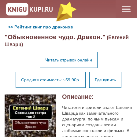
<< Рейтинг книг про драконов
"Обыкновенное чудо. Дракон."
(Евгений
Шварц)
Читать отрывок онлайн
Средняя стоимость: ~59,90р.
Где купить
Описание:
Читатели и зрители знают Евгения
Шварца как замечательного
драматурга, по чьим пьесам и
сценариям созданы всеми
любимые спектакли и фильмы. В
эту книгу впервые, кроме