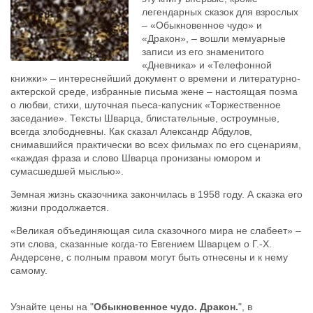
легендарных сказок для взрослых
– «Обыкновенное чудо» и
«Дракон», – вошли мемуарные
записи из его знаменитого
«Дневника» и «Телефонной
книжки» – интереснейший документ о времени и литературно-
актерской среде, избранные письма жене – настоящая поэма
о любви, стихи, шуточная пьеса-капусник «Торжественное
заседание». Тексты Шварца, блистательные, остроумные,
всегда злободневны. Как сказал Александр Абдулов,
снимавшийся практически во всех фильмах по его сценариям,
«каждая фраза и слово Шварца пронизаны юмором и
сумасшедшей мыслью».
Земная жизнь сказочника закончилась в 1958 году. А сказка его
жизни продолжается.
«Великая объединяющая сила сказочного мира не слабеет» –
эти слова, сказанные когда-то Евгением Шварцем о Г.-Х.
Андерсене, с полным правом могут быть отнесены и к нему
самому.
Узнайте цены на "
Обыкновенное чудо. Дракон.
", в